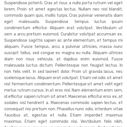
Suspendisse potenti. Cras at risus a nulla porta rutrum vel eget
lorem. Proin sit amet egestas lectus. Nullam nec nisl blandit,
commodo quam quis, mollis turpis. Cras pulvinar venenatis diam
eget malesuada. Suspendisse tempus luctus ipsum
condimentum efficitur. Aliquam erat volutpat. Vestibulum ut
sem a arcu pretium euismod. Curabitur volutpat accumsan ex.
Suspendisse sagittis sapien ac ante elementum, et tempus mi
aliquam. Fusce tempus, arcu a pulvinar ultricies, massa nunc
suscipit tellus, sed congue ex magna eu nulla. Aliquam ultrices
diam non risus vehicula, at dapibus enim euismod. Fusce
malesuada luctus dictum. Pellentesque non feugiat lectus. In
non felis velit. In sed laoreet dolor. Proin ut gravida lacus, nec
scelerisque lacus. Aliquam erat volutpat. Etiam vel odio sit amet
nisl fermentum condimentum. Pellentesque sit amet velit eget
metus rutrum cursus. In at eros nisl. Nam elementum enim sem,
id efficitur sapien rutrum sit amet. Maecenas efficitur eros ex, at
sodales nisl hendrerit a. Maecenas commodo sapien lectus, et
consequat nisi pretium non. Phasellus nunc odio, interdum vitae
faucibus at, egestas et nulla. Etiam imperdiet maximus
maximus. Etiam eget commodo nisi. Vestibulum felis nibh,