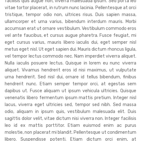
facilisis quis augue non, viverra malesuada ipsum. Sed porta leo
vitae tortor placerat, in rutrum nunc lacinia. Pellentesque at orci
tristique, tempor odio non, ultrices risus. Duis sapien massa,
ullamcorper et urna varius, bibendum interdum mauris. Morbi
accumsan erat ut ornare vestibulum. Vestibulum commodo eros
vel ante faucibus, et cursus augue pharetra. Fusce feugiat, mi
eget cursus varius, mauris libero iaculis dui, eget semper nisl
metus eget nisl. Ut eget sapien dui. Mauris dictum rhoncus ligula,
vel tempor lectus commodo nec. Nam imperdiet viverra aliquet.
Nulla iaculis posuere lectus. Quisque in lorem eu nunc viverra
aliquet. Vivamus hendrerit eros id nisi maximus, ut vulputate
urna hendrerit. Sed nisl dui, ornare id tellus bibendum, finibus
hendrerit nunc. Etiam semper tempor orci, at egestas sem
dapibus ut. Fusce aliquam ut ipsum vehicula ultricies. Quisque
venenatis libero fermentum ipsum mattis pretium. Integer nisl
lacus, viverra eget ultricies sed, tempor sed nibh. Sed massa
odio, aliquam in ipsum quis, vestibulum malesuada elit. Duis
sagittis dolor velit, vitae dictum nisi viverra non. Integer facilisis
leo id ex mattis porttitor. Etiam euismod enim ac purus
molestie, non placerat mi blandit. Pellentesque ut condimentum
libero. Suspendisse potenti. Etiam dictum orci enim, at